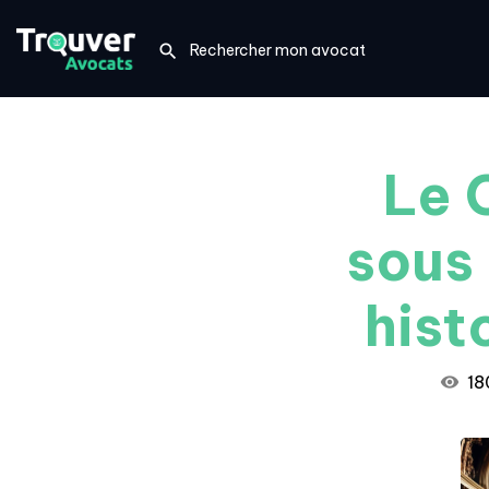
Le 
sous 
hist
18