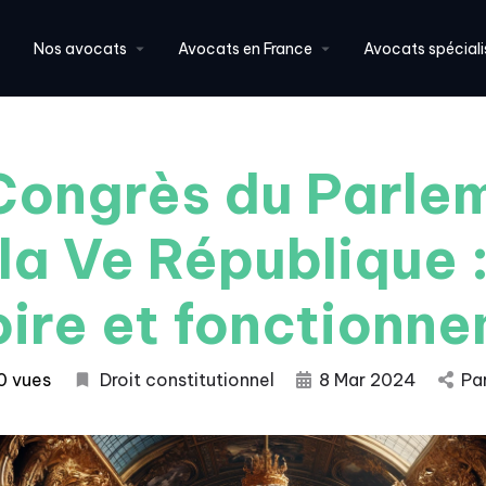
Nos avocats
Avocats en France
Avocats spéciali
Congrès du Parle
la Ve République :
oire et fonctionn
0 vues
Droit constitutionnel
8 Mar 2024
Pa