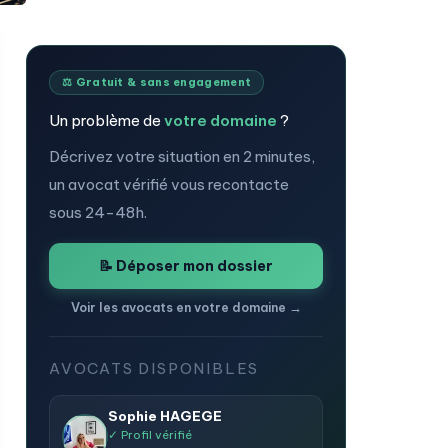
⚖️ Gratuit & sans engagement
Un problème de
votre domaine
?
Décrivez votre situation en 2 minutes,
un avocat vérifié vous recontacte
sous 24-48h.
📝 Déposer mon dossier
Voir les avocats en votre domaine →
AVOCATS DISPONIBLES
Sophie HAGEGE
✓ Profil vérifié