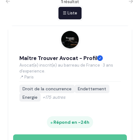
1
résultat
☰ Liste
Maître Trouver Avocat - Profil
✓
Avocat(e) inscrit(e) au barreau de France · 3 ans
d'experience.
📍 Paris
Droit de la concurrence
Endettement
Energie
+175 autres
Répond en ~24h