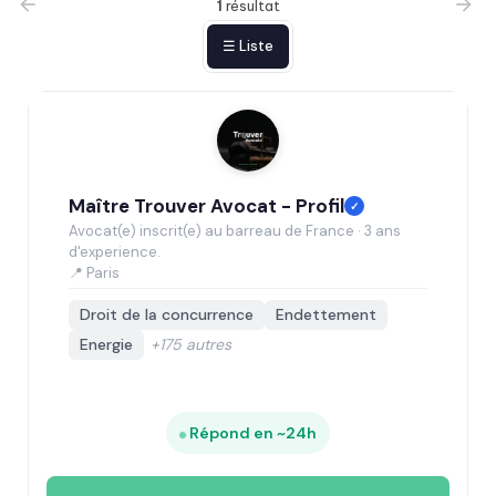
1
résultat
☰ Liste
Maître Trouver Avocat - Profil
✓
Avocat(e) inscrit(e) au barreau de France · 3 ans
d'experience.
📍 Paris
Droit de la concurrence
Endettement
Energie
+175 autres
Répond en ~24h