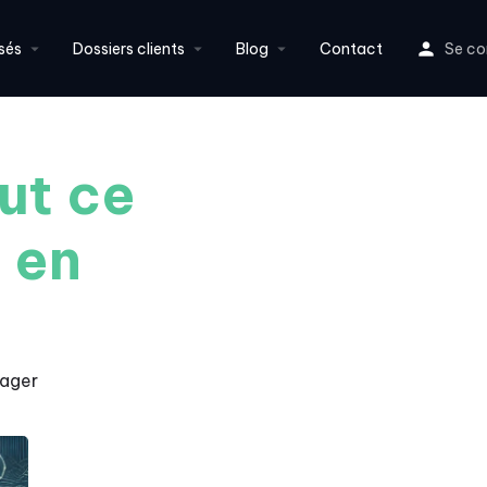
sés
Dossiers clients
Blog
Contact
Se co
ut ce
r en
tager