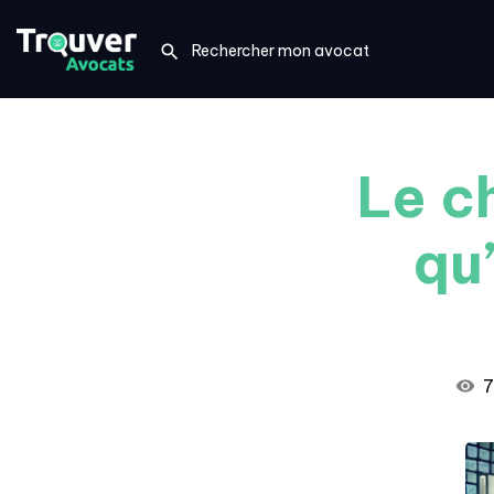
Le c
qu’
7