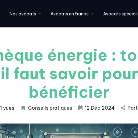
Nos avocats
Avocats en France
Avocats spéciali
hèque énergie : to
il faut savoir pou
bénéficier
1 vues
Conseils pratiques
12 Déc 2024
Par