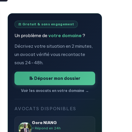
⚖️ Gratuit & sans engagement
Un problème de
votre domaine
?
Décrivez votre situation en 2 minutes,
un avocat vérifié vous recontacte
sous 24-48h.
📝 Déposer mon dossier
Voir les avocats en votre domaine →
AVOCATS DISPONIBLES
Gora NIANG
⚡ Répond en 24h