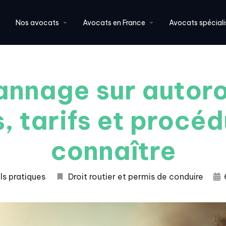
Nos avocats
Avocats en France
Avocats spéciali
nnage sur autoro
, tarifs et procé
connaître
ls pratiques
Droit routier et permis de conduire