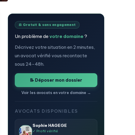
⚖️ Gratuit & sans engagement
Un problème de
votre domaine
?
Décrivez votre situation en 2 minutes,
un avocat vérifié vous recontacte
sous 24-48h.
📝 Déposer mon dossier
Voir les avocats en votre domaine →
AVOCATS DISPONIBLES
Sophie HAGEGE
✓ Profil vérifié