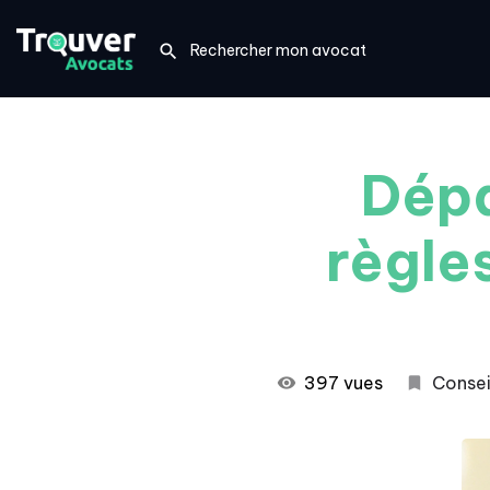
Dépa
règles
397 vues
Consei