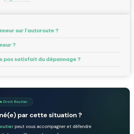
nneur sur l'autoroute ?
neur ?
uis pas satisfait du dépannage ?
🚗 Droit Routier
é(e) par cette situation ?
routier
peut vous accompagner et défendre