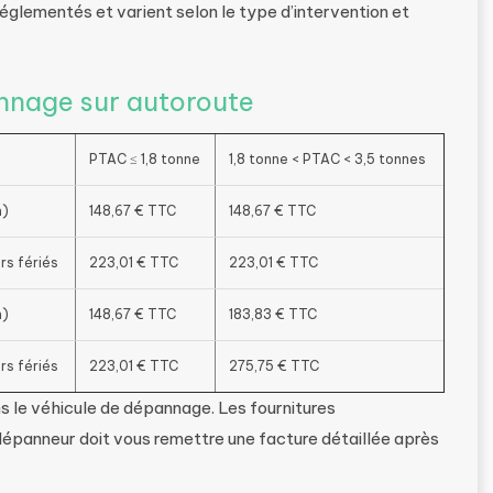
églementés et varient selon le type d’intervention et
annage sur autoroute
PTAC ≤ 1,8 tonne
1,8 tonne < PTAC < 3,5 tonnes
h)
148,67 € TTC
148,67 € TTC
rs fériés
223,01 € TTC
223,01 € TTC
h)
148,67 € TTC
183,83 € TTC
rs fériés
223,01 € TTC
275,75 € TTC
ans le véhicule de dépannage. Les fournitures
dépanneur doit vous remettre une facture détaillée après