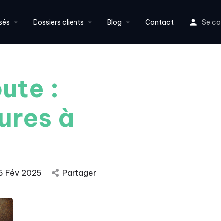
sés
Dossiers clients
Blog
Contact
Se co
ute :
dures à
6 Fév 2025
Partager