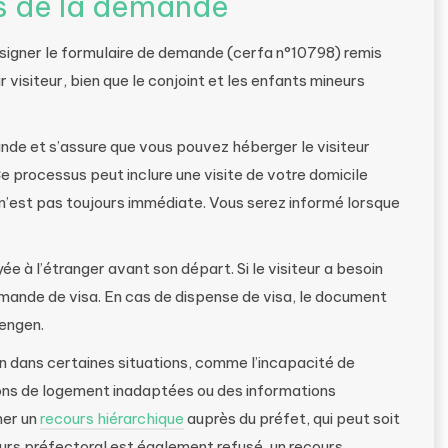
es de la demande
 signer le formulaire de demande (cerfa n°10798) remis
r visiteur, bien que le conjoint et les enfants mineurs
ande et s’assure que vous pouvez héberger le visiteur
 processus peut inclure une visite de votre domicile
n’est pas toujours immédiate. Vous serez informé lorsque
ée à l’étranger avant son départ. Si le visiteur a besoin
 demande de visa. En cas de dispense de visa, le document
hengen.
on dans certaines situations, comme l’incapacité de
tions de logement inadaptées ou des informations
mer un
recours hiérarchique
auprès du préfet, qui peut soit
cours préfectoral est également refusé, un recours