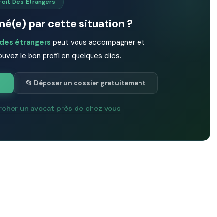
roit Des Étrangers
é(e) par cette situation ?
 des étrangers
peut vous accompagner et
ouvez le bon profil en quelques clics.
→
📂 Déposer un dossier gratuitement
rcher un avocat près de chez vous