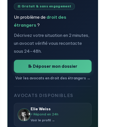
⚖️ Gratuit & sans engagement
Un problème de
droit des
étrangers
?
Décrivez votre situation en 2 minutes,
un avocat vérifié vous recontacte
sous 24-48h.
📝 Déposer mon dossier
Voir les avocats en droit des étrangers →
AVOCATS DISPONIBLES
Elie Weiss
⚡ Répond en 24h
Voir le profil →