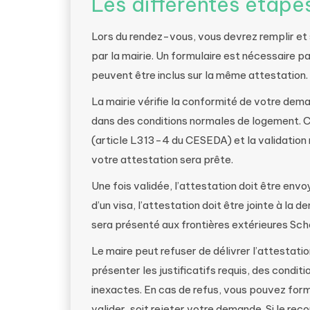
Les différentes étap
Lors du rendez-vous, vous devrez remplir et
par la mairie. Un formulaire est nécessaire pa
peuvent être inclus sur la même attestation.
La mairie vérifie la conformité de votre dem
dans des conditions normales de logement. Ce
(article L313-4 du CESEDA) et la validation 
votre attestation sera prête.
Une fois validée, l’attestation doit être envoy
d’un visa, l’attestation doit être jointe à la
sera présenté aux frontières extérieures Sc
Le maire peut refuser de délivrer l’attestati
présenter les justificatifs requis, des condi
inexactes. En cas de refus, vous pouvez for
valider, soit rejeter votre demande. Si le re