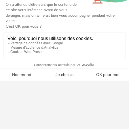
📝 Déposer mon dossier gratuitement
Poursuivre la lecture
25
SEP
2025