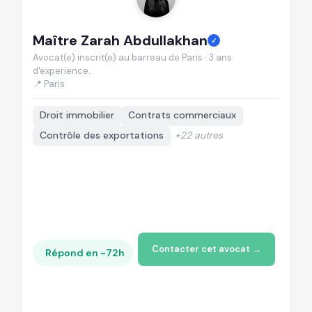
Maître Zarah Abdullakhan
M
✓
Avocat(e) inscrit(e) au barreau de Paris · 3 ans
Av
d'experience.
d'
📍 Paris
📍
Droit immobilier
Contrats commerciaux
Contrôle des exportations
+22 autres
Contacter cet avocat →
Répond en ~72h