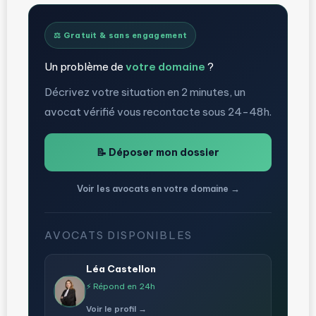
⚖️ Gratuit & sans engagement
Un problème de
votre domaine
?
Décrivez votre situation en 2 minutes, un
avocat vérifié vous recontacte sous 24-48h.
📝 Déposer mon dossier
Voir les avocats en votre domaine →
AVOCATS DISPONIBLES
Léa Castellon
⚡ Répond en 24h
Voir le profil →