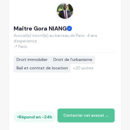
Maître Gora NIANG
M
✓
Avocat(e) inscrit(e) au barreau de Paris · 4 ans
Av
d'experience.
d'
📍 Paris
📍
Droit immobilier
Droit de l'urbanisme
Bail et contrat de location
+20 autres
Contacter cet avocat →
Répond en ~24h