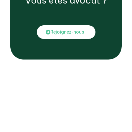
Vous êtes
avocat
?
Rejoignez-nous !