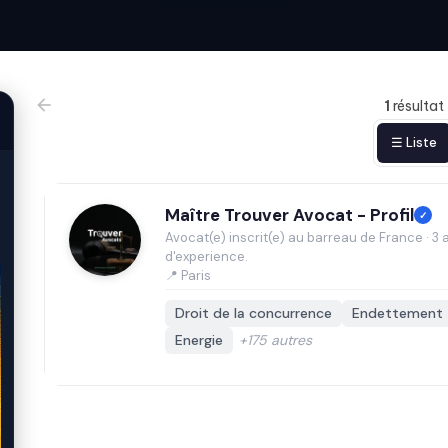
1
résultat
☰ Liste
Maître Trouver Avocat - Profil
✓
Avocat(e) inscrit(e) au barreau de France · 3 
d'experience.
📍 Paris
Droit de la concurrence
Endettement
Energie
+175 autres