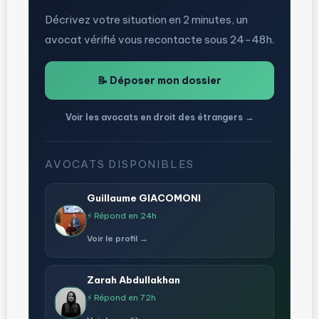
Décrivez votre situation en 2 minutes, un
avocat vérifié vous recontacte sous 24-48h.
📝 Déposer mon dossier
Voir les avocats en droit des étrangers →
AVOCATS DISPONIBLES
Guillaume GIACOMONI
⚡ Répond en 24h
Voir le profil →
Zarah Abdullakhan
⚡ Répond en 72h