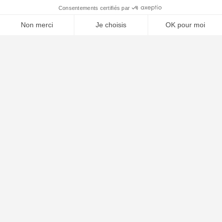
⚖️ Trouver un avocat en droit des étrangers
Poursuivre la lecture
24
JUIL
2026
Naturalisation française : conditions, dossier et
délais en 2026