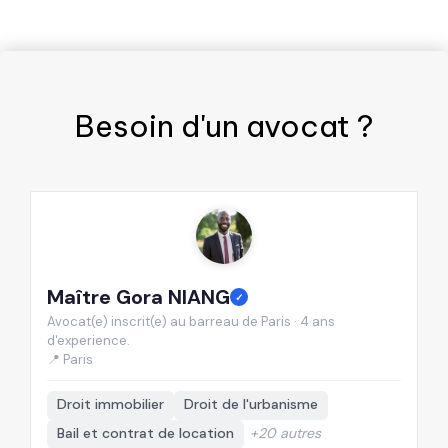
Besoin d'un
avocat
?
Maître Gora NIANG
M
✓
Avocat(e) inscrit(e) au barreau de Paris · 4 ans
Av
d'experience.
d'
📍 Paris
📍
Droit immobilier
Droit de l'urbanisme
Bail et contrat de location
+20 autres