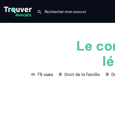
Le co
l
75 vues
Droit de la famille
D