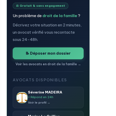
⚖️ Gratuit & sans engagement
Un problème de
droit de la famille
?
Décrivez votre situation en 2 minutes,
un avocat vérifié vous recontacte
sous 24-48h.
📝 Déposer mon dossier
Voir les avocats en droit de la famille →
AVOCATS DISPONIBLES
Séverine MADEIRA
⚡ Répond en 24h
Voir le profil →