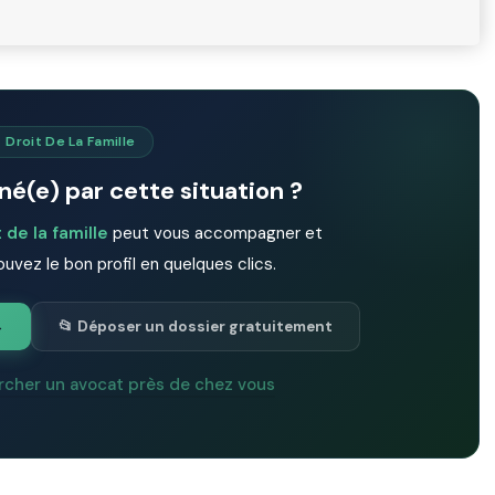
👧 Droit De La Famille
é(e) par cette situation ?
 de la famille
peut vous accompagner et
ouvez le bon profil en quelques clics.
→
📂 Déposer un dossier gratuitement
rcher un avocat près de chez vous