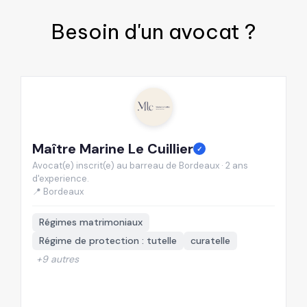
Besoin d'un
avocat
?
Maître Marine Le Cuillier
M
✓
Avocat(e) inscrit(e) au barreau de Bordeaux · 2 ans
Av
d'experience.
d'
📍 Bordeaux
📍
Régimes matrimoniaux
Régime de protection : tutelle
curatelle
+9 autres