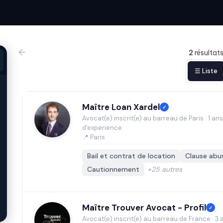
2
résultat
☰ Liste
Maître Loan Xardel
✓
Avocat(e) inscrit(e) au barreau de Paris · 1 ans
d'experience.
📍 Paris
Bail et contrat de location
Clause abu
Cautionnement
+25 autres
Maître Trouver Avocat - Profil
✓
Avocat(e) inscrit(e) au barreau de France · 3 