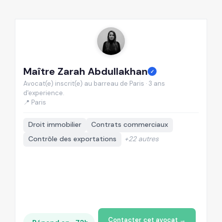
Maître Zarah Abdullakhan
M
✓
Avocat(e) inscrit(e) au barreau de Paris · 3 ans
Av
d'experience.
d'
📍 Paris
📍
Droit immobilier
Contrats commerciaux
Contrôle des exportations
+22 autres
Contacter cet avocat →