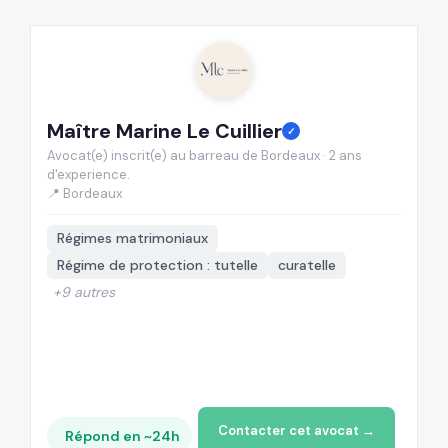
Maître Marine Le Cuillier
M
✓
Avocat(e) inscrit(e) au barreau de Bordeaux · 2 ans
Av
d'experience.
d'
📍 Bordeaux
📍
Régimes matrimoniaux
Régime de protection : tutelle
curatelle
+9 autres
Contacter cet avocat →
Répond en ~24h