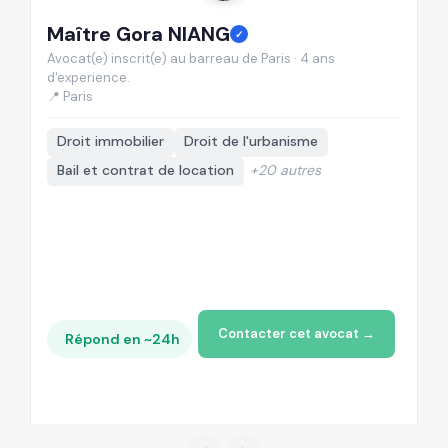
Maître Gora NIANG
M
✓
Avocat(e) inscrit(e) au barreau de Paris · 4 ans
Av
d'experience.
d'
📍 Paris
📍
Droit immobilier
Droit de l'urbanisme
Bail et contrat de location
+20 autres
Contacter cet avocat →
Répond en ~24h