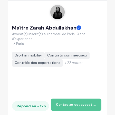
Maître Zarah Abdullakhan
M
✓
Avocat(e) inscrit(e) au barreau de Paris · 3 ans
Av
d'experience.
d'
📍 Paris
📍
Droit immobilier
Contrats commerciaux
Contrôle des exportations
+22 autres
Contacter cet avocat →
Répond en ~72h