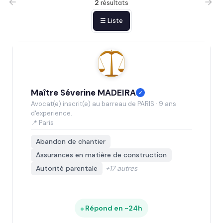
2
résultats
☰ Liste
Maître Séverine MADEIRA
✓
Avocat(e) inscrit(e) au barreau de PARIS · 9 ans
d'experience.
📍 Paris
Abandon de chantier
Assurances en matière de construction
Autorité parentale
+17 autres
Répond en ~24h