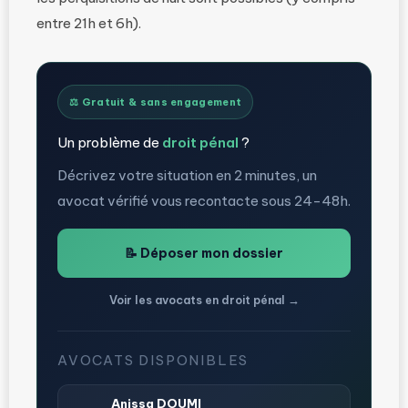
entre 21h et 6h).
⚖️ Gratuit & sans engagement
Un problème de
droit pénal
?
Décrivez votre situation en 2 minutes, un
avocat vérifié vous recontacte sous 24-48h.
📝 Déposer mon dossier
Voir les avocats en droit pénal →
AVOCATS DISPONIBLES
Anissa DOUMI