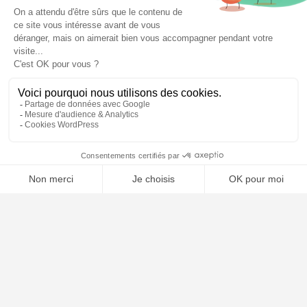
⚖️ Trouver un avocat en droit pénal
Poursuivre la lecture
21
AVR
2026