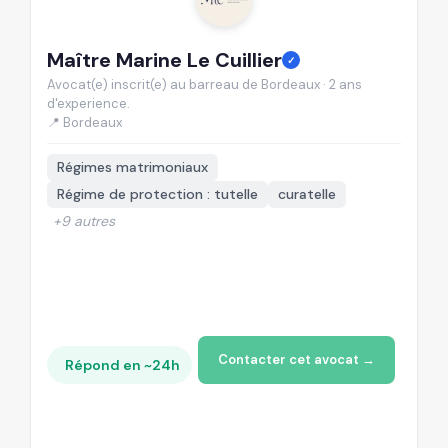
Maître Marine Le Cuillier
M
✓
Avocat(e) inscrit(e) au barreau de Bordeaux · 2 ans
Av
d'experience.
d'
📍 Bordeaux
📍
Régimes matrimoniaux
Régime de protection : tutelle
curatelle
+9 autres
Contacter cet avocat →
Répond en ~24h