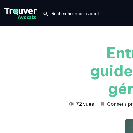
Ent
guide
gér
72 vues
Conseils pr