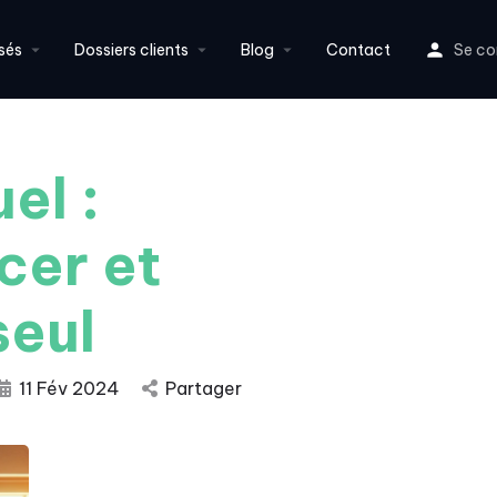
sés
Dossiers clients
Blog
Contact
Se co
el :
cer et
seul
11 Fév 2024
Partager