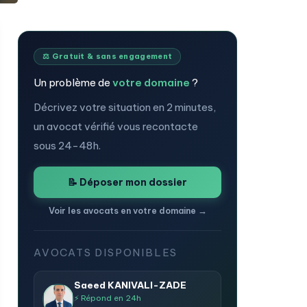
⚖️ Gratuit & sans engagement
Un problème de
votre domaine
?
Décrivez votre situation en 2 minutes,
un avocat vérifié vous recontacte
sous 24-48h.
📝 Déposer mon dossier
Voir les avocats en votre domaine →
AVOCATS DISPONIBLES
Saeed KANIVALI-ZADE
⚡ Répond en 24h