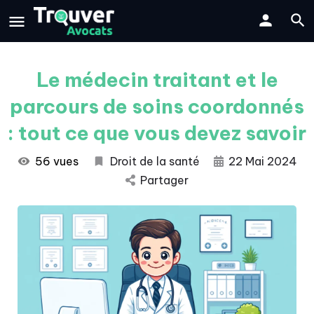
Le médecin traitant et le
parcours de soins coordonnés
: tout ce que vous devez savoir
56 vues
Droit de la santé
22 Mai 2024
Partager