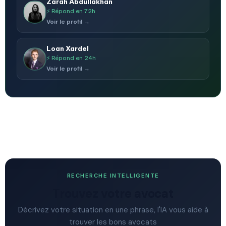
Zarah Abdullakhan
⚡ Répond en 72h
Voir le profil →
Loan Xardel
⚡ Répond en 24h
Voir le profil →
RECHERCHE INTELLIGENTE
Trouvez votre avocat
Décrivez votre situation en une phrase, l'IA vous aide à
trouver les bons avocats