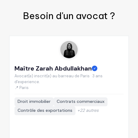
Besoin d'un
avocat
?
Maître Zarah Abdullakhan
M
✓
Avocat(e) inscrit(e) au barreau de Paris · 3 ans
Av
d'experience.
d'
📍 Paris
📍
Droit immobilier
Contrats commerciaux
Contrôle des exportations
+22 autres