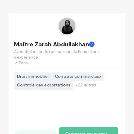
Maître Zarah Abdullakhan
M
✓
Avocat(e) inscrit(e) au barreau de Paris · 3 ans
Av
d'experience.
d'
📍 Paris
📍
Droit immobilier
Contrats commerciaux
Contrôle des exportations
+22 autres
Contacter cet avocat →