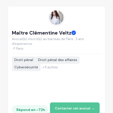
Maître Clémentine Veltz
M
✓
Avocat(e) inscrit(e) au barreau de Paris · 3 ans
Av
d'experience.
d'
📍 Paris
📍
Droit pénal
Droit pénal des affaires
Cybersécurité
+11 autres
Contacter cet avocat →
Répond en ~72h