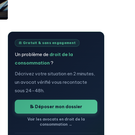
⚖️ Gratuit & sans engagement
Un problème de
droit de la
consommation
?
Décrivez votre situation en 2 minutes,
un avocat vérifié vous recontacte
sous 24-48h.
📝 Déposer mon dossier
Voir les avocats en droit de la
consommation →