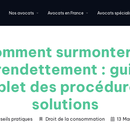
Nos avocats
Avocats en France
Avocats spéciali
mment surmonter
rendettement : gu
let des procédur
solutions
seils pratiques
Droit de la consommation
13 Ma