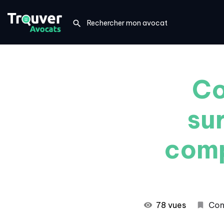
Co
su
comp
78 vues
Con