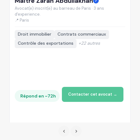
Maître Zarah Abdullakhan
M
✓
Avocat(e) inscrit(e) au barreau de Paris · 3 ans
Av
d'experience.
d'
📍 Paris
📍
Droit immobilier
Contrats commerciaux
Contrôle des exportations
+22 autres
Contacter cet avocat →
Répond en ~72h