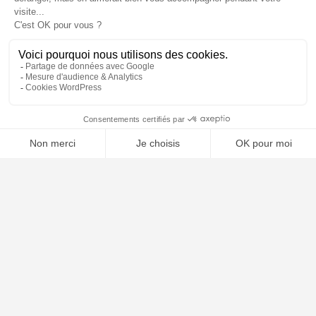
📝 Déposer mon dossier gratuitement
Poursuivre la lecture
25
SEP
2025