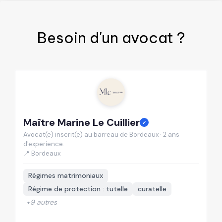
Besoin d'un
avocat
?
Maître Marine Le Cuillier
M
✓
Avocat(e) inscrit(e) au barreau de Bordeaux · 2 ans
Av
d'experience.
d'
📍 Bordeaux
📍
Régimes matrimoniaux
Régime de protection : tutelle
curatelle
+9 autres