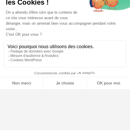
⚖️ Trouver un avocat en droit du travail
Poursuivre la lecture
25
SEP
2025