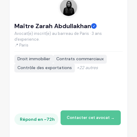
Maître Zarah Abdullakhan
M
✓
Avocat(e) inscrit(e) au barreau de Paris · 3 ans
Av
d'experience.
d'
📍 Paris
📍
Droit immobilier
Contrats commerciaux
Contrôle des exportations
+22 autres
Contacter cet avocat →
Répond en ~72h