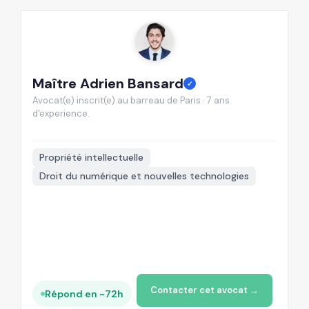
Maître Adrien Bansard
M
✓
Avocat(e) inscrit(e) au barreau de Paris · 7 ans
Av
d'experience.
d'

Propriété intellectuelle
Droit du numérique et nouvelles technologies
+
Contacter cet avocat →
Répond en ~72h