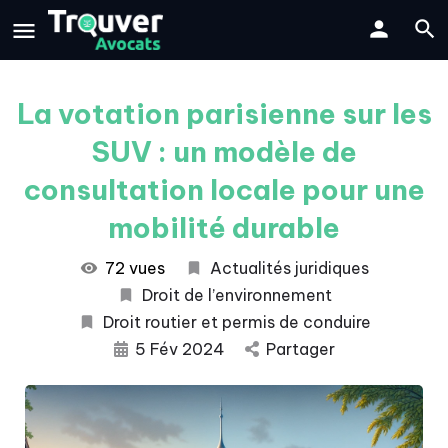
La votation parisienne sur les
SUV : un modèle de
consultation locale pour une
mobilité durable
72 vues
Actualités juridiques
Droit de l’environnement
Droit routier et permis de conduire
5 Fév 2024
Partager