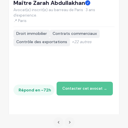
Maître Zarah Abdullakhan
M
✓
Avocat(e) inscrit(e) au barreau de Paris · 3 ans
Av
d'experience.
d'
📍 Paris
📍
Droit immobilier
Contrats commerciaux
Contrôle des exportations
+22 autres
Contacter cet avocat →
Répond en ~72h