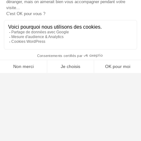
⚖️ Trouver un avocat en droit du numérique et
nouvelles technologies
Poursuivre la lecture
05
SEP
2025