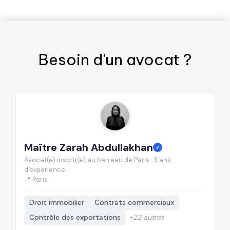
Besoin d'un
avocat
?
Maître Zarah Abdullakhan
M
✓
Avocat(e) inscrit(e) au barreau de Paris · 3 ans
Av
d'experience.
d'
📍 Paris

Droit immobilier
Contrats commerciaux
Contrôle des exportations
+22 autres