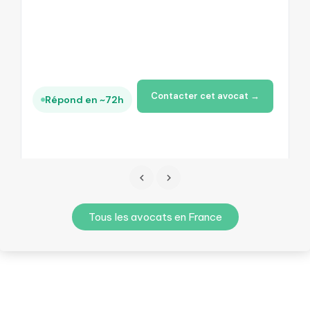
+
Contacter cet avocat →
Répond en ~72h
Tous les avocats en France