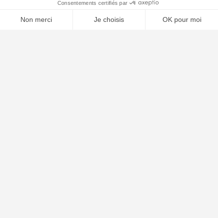
⚖️ Trouver un avocat en droit de l'urbanisme
Poursuivre la lecture
02
AVR
2025
Qui est responsable en cas de travaux à domicile ?
Guide complet sur la responsabilité travaux