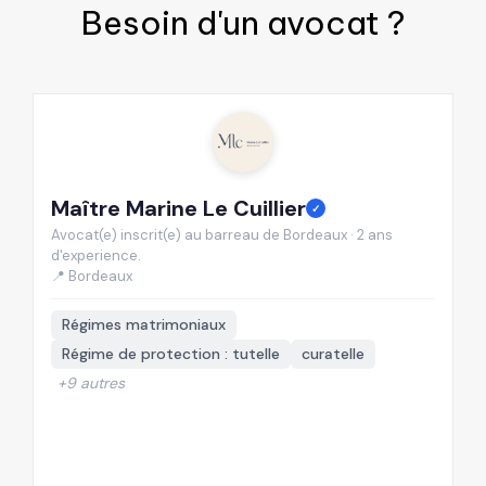
Besoin d'un
avocat
?
Maître Marine Le Cuillier
M
✓
Avocat(e) inscrit(e) au barreau de Bordeaux · 2 ans
Av
d'experience.
d'
📍 Bordeaux
📍
Régimes matrimoniaux
Régime de protection : tutelle
curatelle
+9 autres