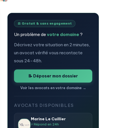
⚖️ Gratuit & sans engagement
Un problème de
votre domaine
?
Décrivez votre situation en 2 minutes,
un avocat vérifié vous recontacte
sous 24-48h.
📝 Déposer mon dossier
Voir les avocats en votre domaine →
AVOCATS DISPONIBLES
Marine Le Cuillier
⚡ Répond en 24h