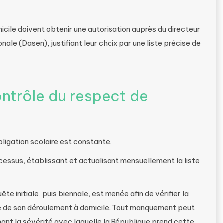
icile doivent obtenir une autorisation auprès du directeur
ale (Dasen), justifiant leur choix par une liste précise de
ntrôle du respect de
bligation scolaire est constante.
ocessus, établissant et actualisant mensuellement la liste
ête initiale, puis biennale, est menée afin de vérifier la
té de son déroulement à domicile. Tout manquement peut
gnant la sévérité avec laquelle la République prend cette