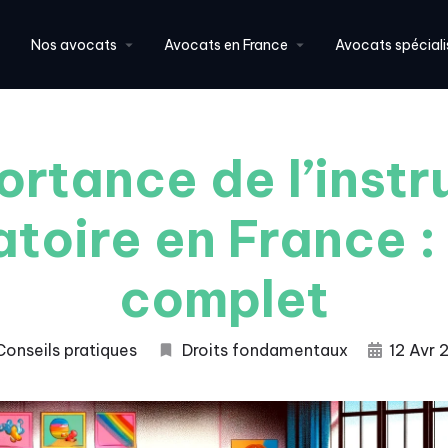
Nos avocats
Avocats en France
Avocats spéciali
ortance de l’instr
atoire en France :
complet
Conseils pratiques
Droits fondamentaux
12 Avr