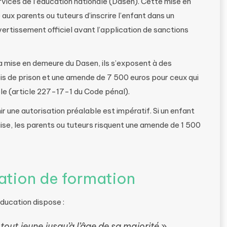
vices de l’éducation nationale (Dasen). Cette mise en
aux parents ou tuteurs d’inscrire l’enfant dans un
vertissement officiel avant l’application de sanctions
la mise en demeure du Dasen, ils s’exposent à des
ois de prison et une amende de 7 500 euros pour ceux qui
ble (article 227-17-1 du Code pénal).
 une autorisation préalable est impératif. Si un enfant
quise, les parents ou tuteurs risquent une amende de 1 500
igation de formation
éducation dispose :
tout jeune jusqu’à l’âge de sa majorité
».