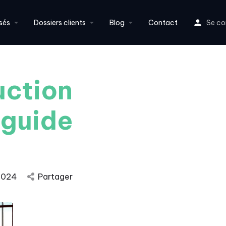
sés
Dossiers clients
Blog
Contact
Se co
uction
 guide
 2024
Partager