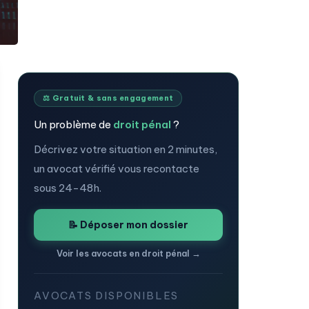
⚖️ Gratuit & sans engagement
Un problème de
droit pénal
?
Décrivez votre situation en 2 minutes,
un avocat vérifié vous recontacte
sous 24-48h.
📝 Déposer mon dossier
Voir les avocats en droit pénal →
AVOCATS DISPONIBLES