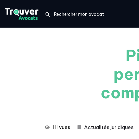
P
per
comp
111 vues
Actualités juridiques