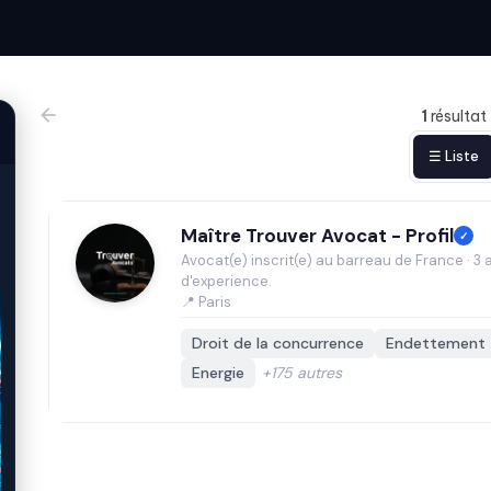
1
résultat
☰ Liste
Maître Trouver Avocat - Profil
✓
Avocat(e) inscrit(e) au barreau de France · 3 
d'experience.
📍 Paris
Droit de la concurrence
Endettement
Energie
+175 autres