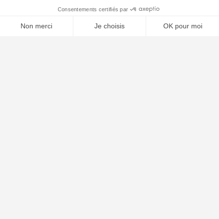
⚖️ Trouver un avocat en droit civil
Poursuivre la lecture
24
FÉV
2026
Contribution aide juridique 2026 : 50 € pour agir