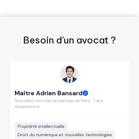
Besoin d'un
avocat
?
Maître Adrien Bansard
M
✓
Avocat(e) inscrit(e) au barreau de Paris · 7 ans
Av
d'experience.
d'
📍
Propriété intellectuelle
Droit du numérique et nouvelles technologies