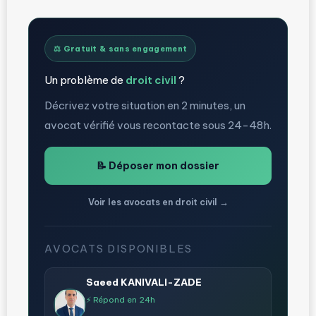
⚖️ Gratuit & sans engagement
Un problème de
droit civil
?
Décrivez votre situation en 2 minutes, un
avocat vérifié vous recontacte sous 24-48h.
📝 Déposer mon dossier
Voir les avocats en droit civil →
AVOCATS DISPONIBLES
Saeed KANIVALI-ZADE
⚡ Répond en 24h