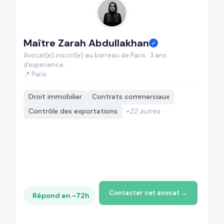
Maître Zarah Abdullakhan
M
✓
Avocat(e) inscrit(e) au barreau de Paris · 3 ans
Av
d'experience.
d'
📍 Paris
📍
Droit immobilier
Contrats commerciaux
Contrôle des exportations
+22 autres
Contacter cet avocat →
Répond en ~72h