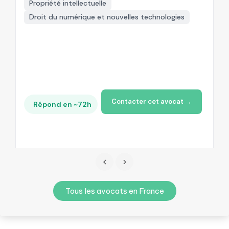
Propriété intellectuelle
Droit du numérique et nouvelles technologies
+
Contacter cet avocat →
Répond en ~72h
Tous les avocats en France