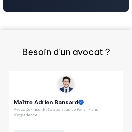
Besoin d'un
avocat
?
Maître Adrien Bansard
M
✓
Avocat(e) inscrit(e) au barreau de Paris · 7 ans
Av
d'experience.
d'
