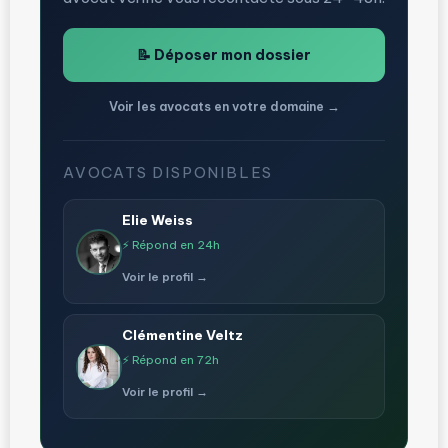
📝 Déposer mon dossier
Voir les avocats en votre domaine →
AVOCATS DISPONIBLES
Elie Weiss
⚡ Répond en 24h
Voir le profil →
Clémentine Veltz
⚡ Répond en 72h
Voir le profil →