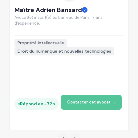
Maître Adrien Bansard
M
✓
Avocat(e) inscrit(e) au barreau de Paris · 7 ans
Av
d'experience.
d'
📍
Propriété intellectuelle
Droit du numérique et nouvelles technologies
Contacter cet avocat →
Répond en ~72h