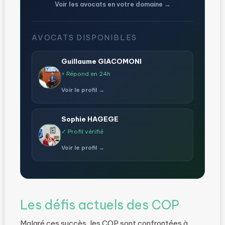
Voir les avocats en votre domaine →
AVOCATS DISPONIBLES
Guillaume GIACOMONI
⚡ Répond en 24h
Voir le profil →
Sophie HAGEGE
✓ Profil vérifié
Voir le profil →
Les défis actuels des COP
Malgré ces succès, les COP sont confrontées à