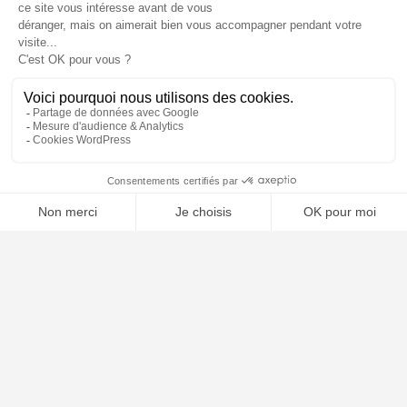
📝 Déposer mon dossier gratuitement
Poursuivre la lecture
25
SEP
2025