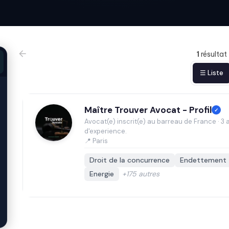
1
résultat
☰ Liste
Maître Trouver Avocat - Profil
✓
Avocat(e) inscrit(e) au barreau de France · 3 
d'experience.
📍 Paris
Droit de la concurrence
Endettement
Energie
+175 autres