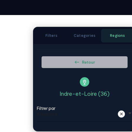
Filters
Categories
Regions
Retour
Indre-et-Loire (36)
Filtrer par
Aléatoire