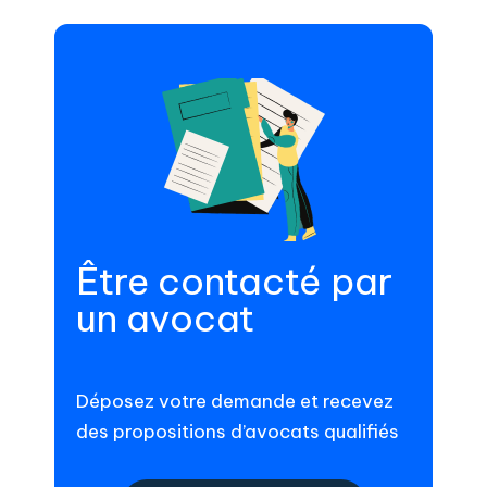
Être contacté par
un avocat
Déposez votre demande et recevez
des propositions d’avocats qualifiés