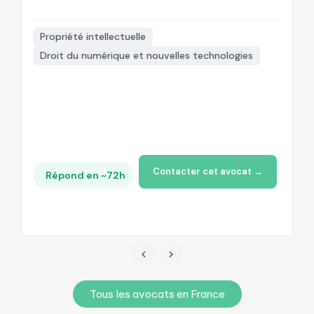

Propriété intellectuelle
Droit du numérique et nouvelles technologies
+
Contacter cet avocat →
Répond en ~72h
Tous les avocats en France